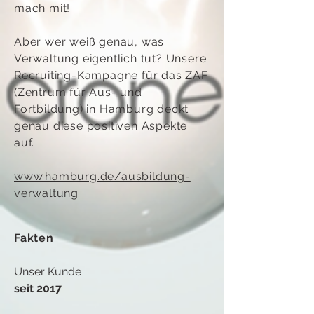
mach mit!
Aber wer weiß genau, was
Verwaltung eigentlich tut? Unsere
Recruiting-Kampagne für das ZAF
(Zentrum für Aus- und
Fortbildung) in Hamburg deckt
genau diese positiven Aspekte
auf.
www.hamburg.de/ausbildung-
verwaltung
Fakten
Unser Kunde
seit 2017